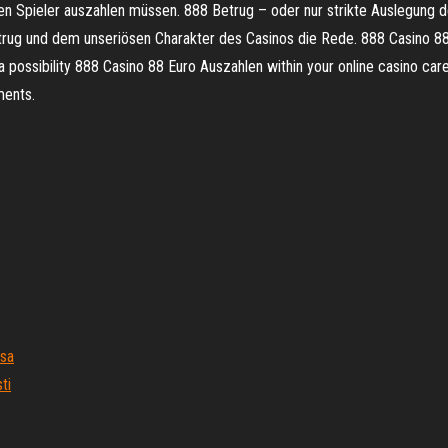
den Spieler auszahlen müssen. 888 Betrug – oder nur strikte Auslegung de
trug und dem unseriösen Charakter des Casinos die Rede. 888 Casino 88
 a possibility 888 Casino 88 Euro Auszahlen within your online casino caree
ments.
usa
ti