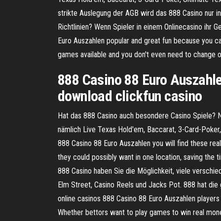
strikte Auslegung der AGB wird das 888 Casino nur in
Richtlinien? Wenn Spieler in einem Onlinecasino ihr
Euro Auszahlen popular and great fun because you can
games available and you don't even need to change o
888 Casino 88 Euro Auszahlen
download clickfun casino
Hat das 888 Casino auch besondere Casino Spiele? Ne
nämlich Live Texas Hold'em, Baccarat, 3-Card-Poker,
888 Casino 88 Euro Auszahlen you will find these real 
they could possibly want in one location, saving the
888 Casino haben Sie die Möglichkeit, viele verschied
Elm Street, Casino Reels und Jacks Pot. 888 hat die 
online casinos 888 Casino 88 Euro Auszahlen players
Whether bettors want to play games to win real money