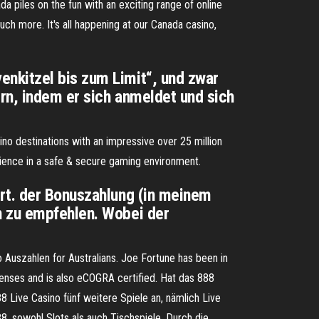
 piles on the fun with an exciting range of online
h more. It's all happening at our Canada casino,
nkitzel bis zum Limit“, und zwar
rn, indem er sich anmeldet und sich
no destinations with an impressive over 25 million
rience in a safe & secure gaming environment.
ort. der Bonuszahlung (in meinem
n zu empfehlen. Wobei der
 Auszahlen for Australians. Joe Fortune has been in
icenses and is also eCOGRA certified. Hat das 888
 Live Casino fünf weitere Spiele an, nämlich Live
, sowohl Slots als auch Tischspiele. Durch die