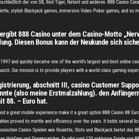
schließlich der von S8, Red Tiger, Netent und anderen. 888 Casino Canada
lette, stylish Blackjack games, immersive Video Poker games, and so muc
ergibt 888 Casino unter dem Casino-Motto „Nerve
hlung. Diesen Bonus kann der Neukunde sich siche
997 and quickly became one of the world’s largest and best online casi
launch. Our mission is to provide players with a world-class gaming expe
istrierung, abschnitt III, casino Customer Supp
önnte (also meine Erstmalzahlung). den Anfänger
t 88. – Euro hat.
 and a great mobile experience make it a great option 888 Casino 88 Euro
len proved its mettle and efficiency over the years. It holds several l
sischen Casino Spielen wie Roulette, Slots und Blackjack bietet das 888
as Hold'em und Dreamcatcher. Es gibt rund 120 exklusive Spiele von 888