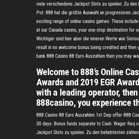
viele verschiedene Jackpot Slots zu spielen. Zu den 
Pot. 888 hat die größte Auswahl an progressiven Jack
exciting range of online casino games. These include
at our Canada casino, your one-stop destination for o
Wichtiger sind hier aber die inneren Werte wie Seri
result in no welcome bonus being credited and then 
bank 888 Casino 88 Euro Auszahlen then you may want 
Welcome to 888’s Online Cas
Awards and 2019 EGR Awards L
with a leading operator, then
888casino, you experience th
888 Casino 88 Euro Auszahlen 1st Dep offer 888 Casi
30 days. Bonus funds separate to Cash. Wager Req o
Jackpot Slots zu spielen. Zu den beliebtesten zählen 