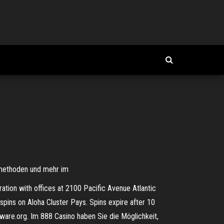
hlmethoden und mehr im
tion with offices at 2100 Pacific Avenue Atlantic
pins on Aloha Cluster Pays. Spins expire after 10
are.org. Im 888 Casino haben Sie die Möglichkeit,