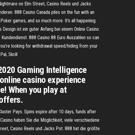
, Nightmare on Elm Street, Casino Reels und Jacks
nderen. 888 Casino Canada piles on the fun with an
o Poker games, and so much more. It's all happening
s Design ist ein guter Anfang bei einem Online Casino.
er Kundendienst. 888 Casino 88 Euro Auszahlen so can
ou’re looking for withdrawal speed/hiding from your
al, Skrill
2020 Gaming Intelligence
online casino experience
ce! When you play at
offers.
ster Pays. Spins expire after 10 days, funds after
asino haben Sie die Möglichkeit, viele verschiedene
Street, Casino Reels und Jacks Pot. 888 hat die größte