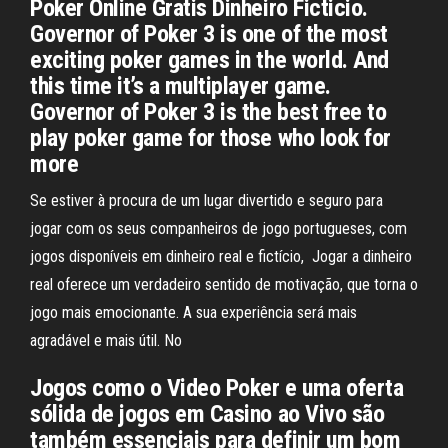
Poker Online Gratis Dinheiro Ficticio.
Governor of Poker 3 is one of the most
exciting poker games in the world. And
this time it’s a multiplayer game.
Governor of Poker 3 is the best free to
play poker game for those who look for
more
Se estiver à procura de um lugar divertido e seguro para
jogar com os seus companheiros de jogo portugueses, com
jogos disponíveis em dinheiro real e fictício, Jogar a dinheiro
real oferece um verdadeiro sentido de motivação, que torna o
jogo mais emocionante. A sua experiência será mais
agradável e mais útil. No
Jogos como o Video Poker e uma oferta
sólida de jogos em Casino ao Vivo são
também essenciais para definir um bom