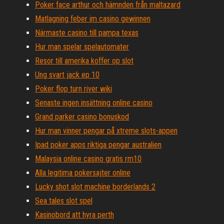
Poker face arthur och hämnden från maltazard
Matlagning feber im casino gewinnen
Närmaste casino till pampa texas
Hur man spelar spelautomater
Resor till amerika koffer op slot
Ung svart jack ep 10
Poker flop turn river wiki
Senaste ingen insättning online casino
Grand parker casino bonuskod
Hur man vinner pengar på xtreme slots-appen
Ipad poker apps riktiga pengar australien
Malaysia online casino gratis rm10
Alla legitima pokersajter online
Lucky shot slot machine borderlands 2
Sea ​​tales slot spel
Kasinobord att hyra perth