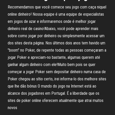
Recomendamos que você comece seu jogo com caça niquel
online dinheiro! Nossa equipe é uma equipe de especialistas
em jogos de azar e informaremos onde é melhor jogar
dinheiro real de casino!Abaixo, você pode aprender mais
sobre como jogar por dinheiro ou simplesmente acessar um
dos sites desta página. Nos últimos dois anos tem havido um
"boom" no Poker, de repente todas as pessoas começaram a
jogar Poker e apreciam-no bastante, algumas querem até
ganhar algum dinheiro com ele!Muito bem pois se quer
começar a jogar Poker sem depositar dinheiro numa casa de
Poker chegou ao sítio certo, irei informa-lo dos melhore sites
que lhe dão bónus O mundo do jogo na Internet está ao
alcance dos jogadores em Portugal. É a liberdade que os
sites de poker online oferecem atualmente que atrai muitos
novos