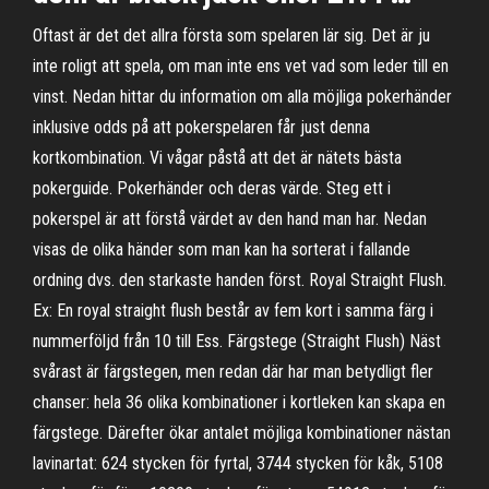
Oftast är det det allra första som spelaren lär sig. Det är ju
inte roligt att spela, om man inte ens vet vad som leder till en
vinst. Nedan hittar du information om alla möjliga pokerhänder
inklusive odds på att pokerspelaren får just denna
kortkombination. Vi vågar påstå att det är nätets bästa
pokerguide. Pokerhänder och deras värde. Steg ett i
pokerspel är att förstå värdet av den hand man har. Nedan
visas de olika händer som man kan ha sorterat i fallande
ordning dvs. den starkaste handen först. Royal Straight Flush.
Ex: En royal straight flush består av fem kort i samma färg i
nummerföljd från 10 till Ess. Färgstege (Straight Flush) Näst
svårast är färgstegen, men redan där har man betydligt fler
chanser: hela 36 olika kombinationer i kortleken kan skapa en
färgstege. Därefter ökar antalet möjliga kombinationer nästan
lavinartat: 624 stycken för fyrtal, 3744 stycken för kåk, 5108