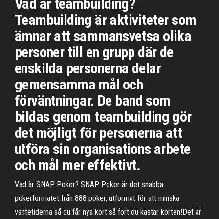
Vad är teambuilding?
Teambuilding är aktiviteter som
ämnar att sammansvetsa olika
personer till en grupp där de
enskilda personerna delar
gemensamma mål och
förväntningar. De band som
bildas genom teambuilding gör
det möjligt för personerna att
utföra sin organisations arbete
och mål mer effektivt.
Vad är SNAP Poker? SNAP Poker är det snabba
pokerformatet från 888 poker, utformat för att minska
väntetiderna så du får nya kort så fort du kastar korten!Det är