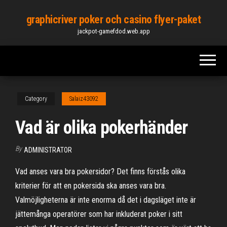
Skip
graphicriver poker och casino flyer-paket
to
jackpot-gamefdod.web.app
the
content
Category
Salaiz43092
Vad är olika pokerhänder
By
ADMINISTRATOR
Vad anses vara bra pokersidor? Det finns förstås olika
kriterier för att en pokersida ska anses vara bra.
Valmöjligheterna är inte enorma då det i dagsläget inte är
jättemånga operatörer som har inkluderat poker i sitt