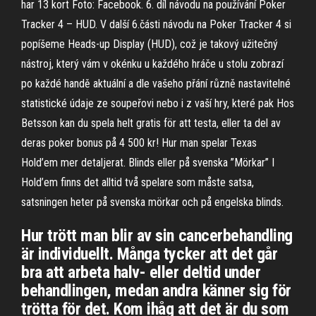
har 13 kort Foto: Facebook. 6. díl návodu na používání Poker
Tracker 4 – HUD. V další 6.části návodu na Poker Tracker 4 si
popíšeme Heads-up Display (HUD), což je takový užitečný
nástroj, který vám v okénku u každého hráče u stolu zobrazí
po každé handě aktuální a dle vašeho přání různě nastavitelné
statistické údaje ze soupeřovi nebo i z vaší hry, které pak Hos
Betsson kan du spela helt gratis för att testa, eller ta del av
deras poker bonus på 4 500 kr! Hur man spelar Texas
Hold’em mer detaljerat. Blinds eller på svenska ”Mörkar” I
Hold’em finns det alltid två spelare som måste satsa,
satsningen heter på svenska mörkar och på engelska blinds.
Hur trött man blir av sin cancerbehandling
är individuellt. Många tycker att det går
bra att arbeta halv- eller deltid under
behandlingen, medan andra känner sig för
trötta för det. Kom ihåg att det är du som