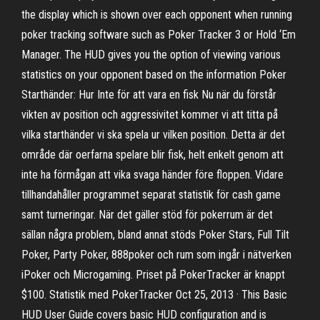
the display which is shown over each opponent when running
poker tracking software such as Poker Tracker 3 or Hold ‘Em
Manager. The HUD gives you the option of viewing various
statistics on your opponent based on the information Poker
Starthänder: Hur Inte för att vara en fisk Nu när du förstår
vikten av position och aggressivitet kommer vi att titta på
vilka starthänder vi ska spela ur vilken position. Detta är det
område där oerfarna spelare blir fisk, helt enkelt genom att
inte ha förmågan att vika svaga händer före floppen. Vidare
tillhandahåller programmet separat statistik för cash game
samt turneringar. När det gäller stöd för pokerrum är det
sällan några problem, bland annat stöds Poker Stars, Full Tilt
Poker, Party Poker, 888poker och rum som ingår i nätverken
iPoker och Microgaming. Priset på PokerTracker är knappt
$100. Statistik med PokerTracker Oct 25, 2013 · This Basic
HUD User Guide covers basic HUD configuration and is