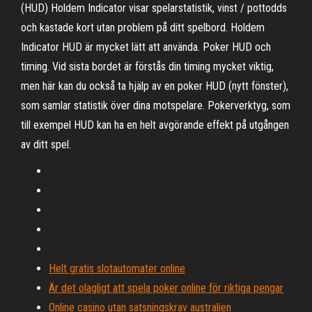
(HUD) Holdem Indicator visar spelarstatistik, vinst / pottodds
och kastade kort utan problem på ditt spelbord. Holdem
Indicator HUD är mycket lätt att använda. Poker HUD och
timing. Vid sista bordet är förstås din timing mycket viktig,
men här kan du också ta hjälp av en poker HUD (nytt fönster),
som samlar statistik över dina motspelare. Pokerverktyg, som
till exempel HUD kan ha en helt avgörande effekt på utgången
av ditt spel.
Helt gratis slotautomater online
Är det olagligt att spela poker online för riktiga pengar
Online casino utan satsningskrav australien