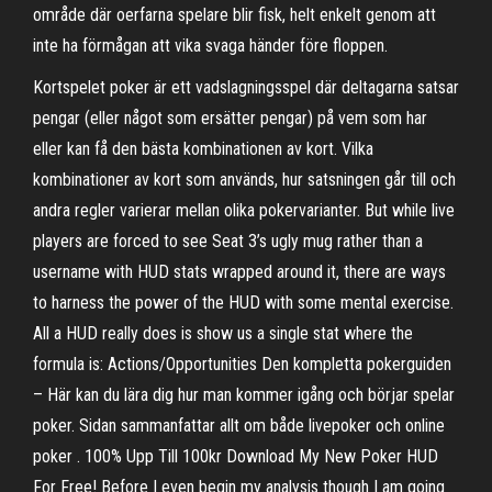
område där oerfarna spelare blir fisk, helt enkelt genom att
inte ha förmågan att vika svaga händer före floppen.
Kortspelet poker är ett vadslagningsspel där deltagarna satsar
pengar (eller något som ersätter pengar) på vem som har
eller kan få den bästa kombinationen av kort. Vilka
kombinationer av kort som används, hur satsningen går till och
andra regler varierar mellan olika pokervarianter. But while live
players are forced to see Seat 3’s ugly mug rather than a
username with HUD stats wrapped around it, there are ways
to harness the power of the HUD with some mental exercise.
All a HUD really does is show us a single stat where the
formula is: Actions/Opportunities Den kompletta pokerguiden
– Här kan du lära dig hur man kommer igång och börjar spelar
poker. Sidan sammanfattar allt om både livepoker och online
poker . 100% Upp Till 100kr Download My New Poker HUD
For Free! Before I even begin my analysis though I am going